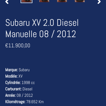
DIAPOSITIVE
DIAP
PRÉCÉDENTE
SUIV
Subaru XV 2.0 Diesel
Manuelle 08 / 2012
Prix
€11.900,00
normal
Marque:
Subaru
Modèle:
XV
Cylindrée:
1998 cc
Carburant:
Diesel
Année:
08 / 2012
Kilométrage:
78.652 Km