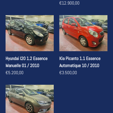
normal
Prix
€12.900,00
normal
Hyundai
Kia
I20
Picanto
1.2
1.1
Essence
Essence
Manuelle
Automatique
01
10
Hyundai I20 1.2 Essence
Kia Picanto 1.1 Essence
/
/
Manuelle 01 / 2010
Automatique 10 / 2010
2010
2010
Prix
€5.200,00
Prix
€3.500,00
normal
normal
Toyota
Corolla
1.6
Essence