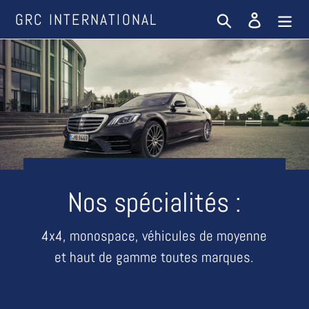
Passer
GRC INTERNATIONAL
Rechercher
Se conne
au
contenu
Nos spécialités :
4x4, monospace, véhicules de moyenne
et haut de gamme toutes marques.