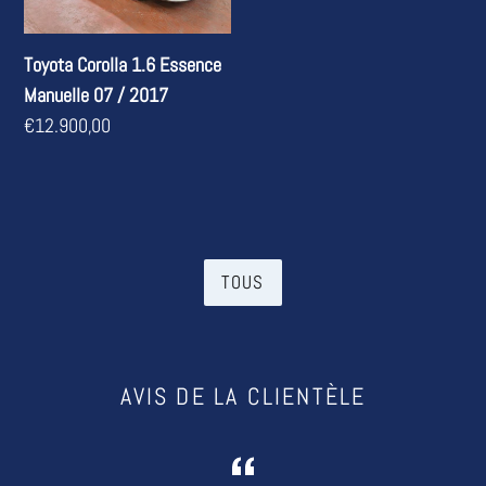
Manuelle
07
Toyota Corolla 1.6 Essence
/
Manuelle 07 / 2017
2017
Prix
€12.900,00
normal
TOUS
AVIS DE LA CLIENTÈLE