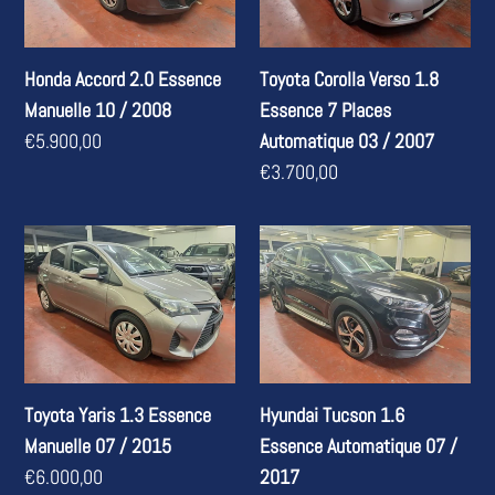
Manuelle
Essence
10
7
Honda Accord 2.0 Essence
Toyota Corolla Verso 1.8
/
Places
Manuelle 10 / 2008
Essence 7 Places
2008
Automatique
Prix
€5.900,00
Automatique 03 / 2007
03
normal
Prix
€3.700,00
/
normal
2007
Toyota
Hyundai
Yaris
Tucson
1.3
1.6
Essence
Essence
Manuelle
Automatique
07
07
Toyota Yaris 1.3 Essence
Hyundai Tucson 1.6
/
/
Manuelle 07 / 2015
Essence Automatique 07 /
2015
2017
Prix
€6.000,00
2017