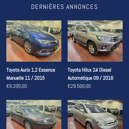
DERNIÈRES ANNONCES
Toyota
Toyota
Auris
Hilux
1.2
2.4
Essence
Diesel
Manuelle
Automatique
11
09
Toyota Auris 1.2 Essence
Toyota Hilux 2.4 Diesel
/
/
Manuelle 11 / 2015
Automatique 09 / 2016
2015
2016
Prix
€9.200,00
Prix
€29.500,00
normal
normal
Honda
Toyota
Accord
Corolla
2.0
Verso
Essence
1.8