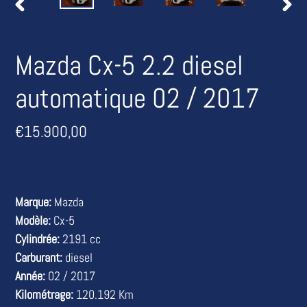
DIAPOSITIVE
DIAP
PRÉCÉDENTE
SUIV
Mazda Cx-5 2.2 diesel
automatique 02 / 2017
Prix
€15.900,00
normal
Marque:
Mazda
Modèle:
Cx-5
Cylindrée:
2191 cc
Carburant:
diesel
Année:
02 / 2017
Kilométrage:
120.192 Km